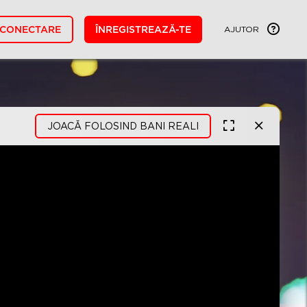
CONECTARE
ÎNREGISTREAZĂ-TE
AJUTOR
JOACĂ FOLOSIND BANI REALI