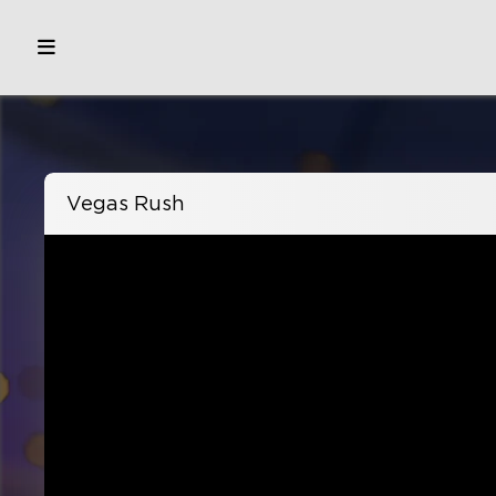
Vegas Rush