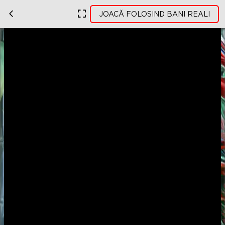
JOACĂ FOLOSIND BANI REALI