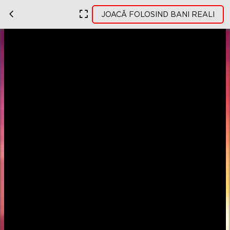
JOACĂ FOLOSIND BANI REALI