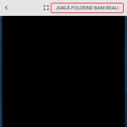
JOACĂ FOLOSIND BANI REALI