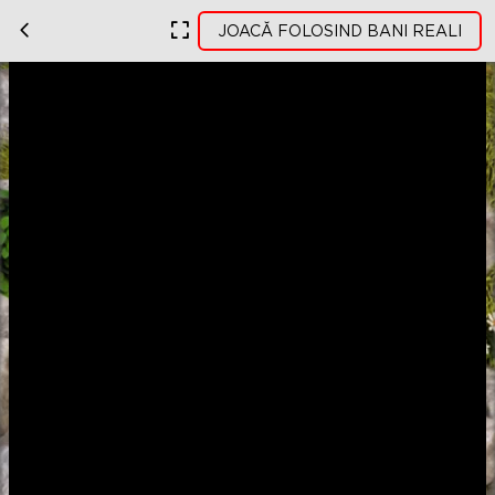
JOACĂ FOLOSIND BANI REALI