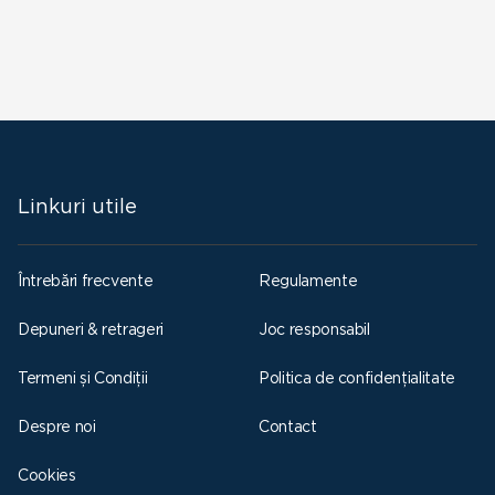
Linkuri utile
Întrebări frecvente
Regulamente
Depuneri & retrageri
Joc responsabil
Termeni și Condiții
Politica de confidențialitate
Despre noi
Contact
Cookies