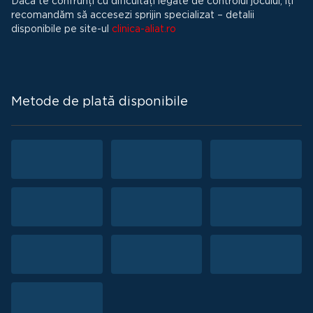
Dacă te confrunți cu dificultăți legate de controlul jocului, îți
recomandăm să accesezi sprijin specializat – detalii
disponibile pe site-ul
clinica-aliat.ro
Metode de plată disponibile