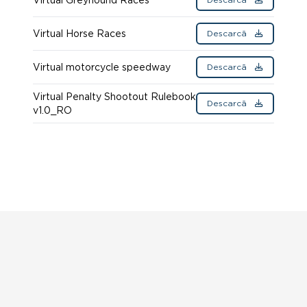
Virtual Greyhound Races
Virtual Horse Races
Descarcă
Virtual motorcycle speedway
Descarcă
Virtual Penalty Shootout Rulebook
Descarcă
v1.0_RO