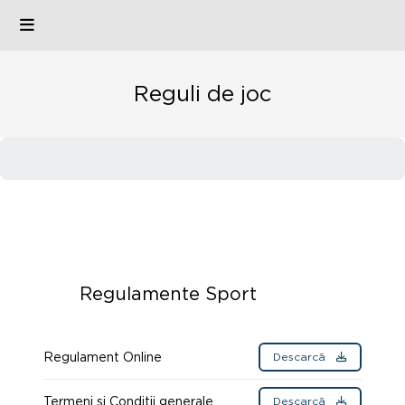
Reguli de joc
Regulamente
Sport
Regulament Online
Descarcă
Termeni si Conditii generale
Descarcă