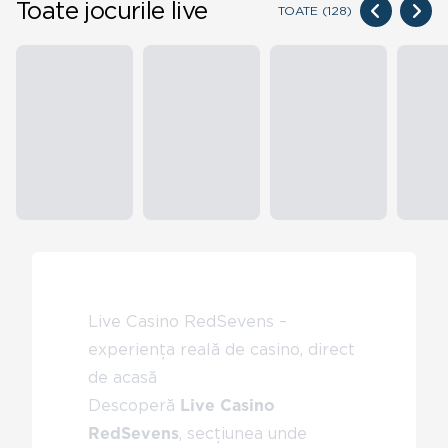
Toate jocurile live
TOATE
(128)
Live Casino RedSevens –
experiența reală de casino, direct
de acasă
Descoperă
Live Casino
RedSevens
, secțiunea unde