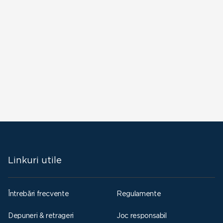
maximă.
casino live
RedSevens
Ruleta Live online
live casino
Ruletă Live Casino
Linkuri utile
Întrebări frecvente
Regulamente
Depuneri & retrageri
Joc responsabil