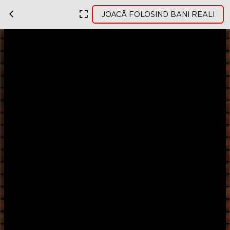
JOACĂ FOLOSIND BANI REALI