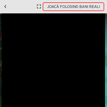
JOACĂ FOLOSIND BANI REALI