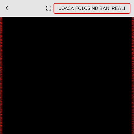
JOACĂ FOLOSIND BANI REALI