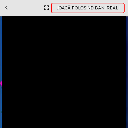
JOACĂ FOLOSIND BANI REALI