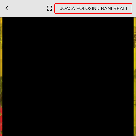
JOACĂ FOLOSIND BANI REALI