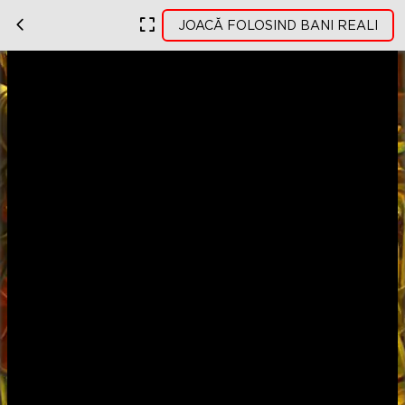
JOACĂ FOLOSIND BANI REALI