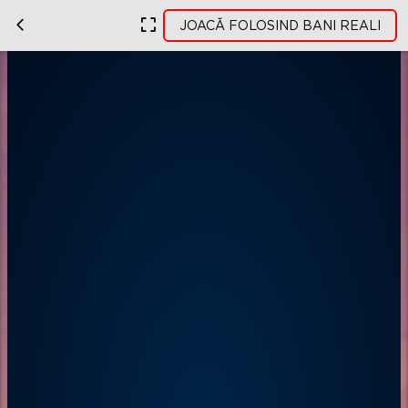
JOACĂ FOLOSIND BANI REALI