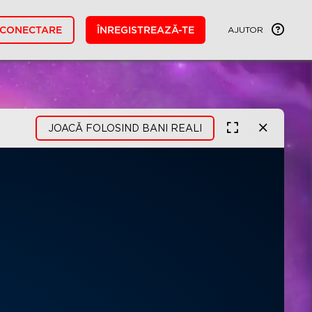
CONECTARE
ÎNREGISTREAZĂ-TE
AJUTOR
JOACĂ FOLOSIND BANI REALI