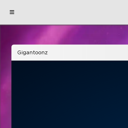
Gigantoonz