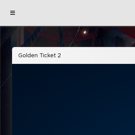
Golden Ticket 2