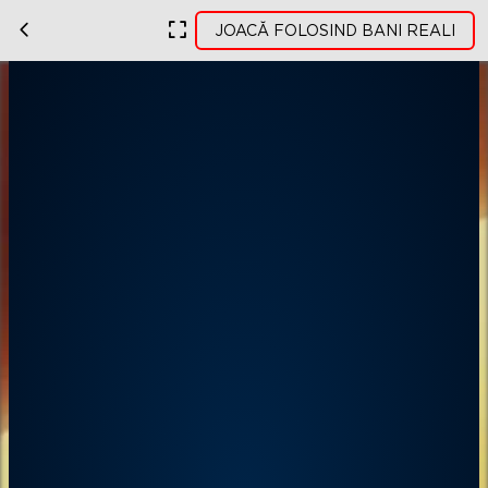
JOACĂ FOLOSIND BANI REALI