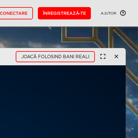
CONECTARE
ÎNREGISTREAZĂ-TE
AJUTOR
JOACĂ FOLOSIND BANI REALI