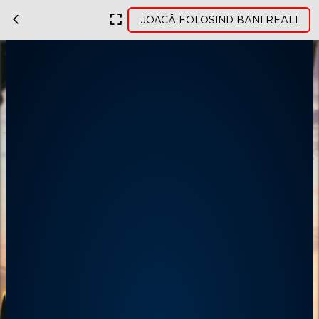
JOACĂ FOLOSIND BANI REALI