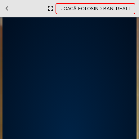
JOACĂ FOLOSIND BANI REALI