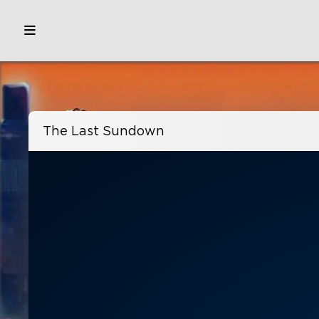
The Last Sundown