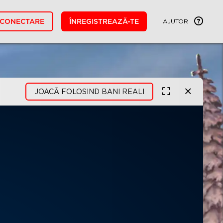
CONECTARE
ÎNREGISTREAZĂ-TE
AJUTOR
JOACĂ FOLOSIND BANI REALI