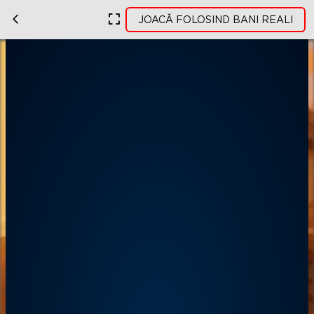
JOACĂ FOLOSIND BANI REALI