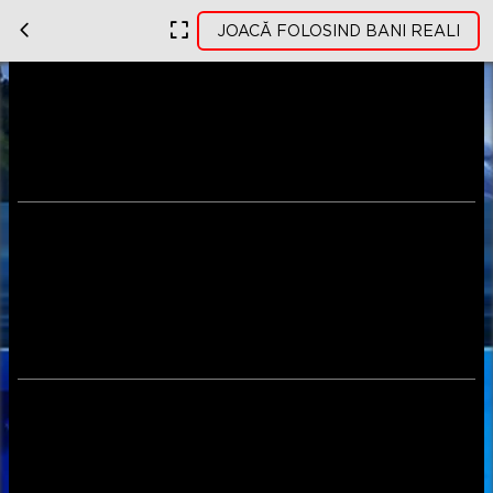
JOACĂ FOLOSIND BANI REALI