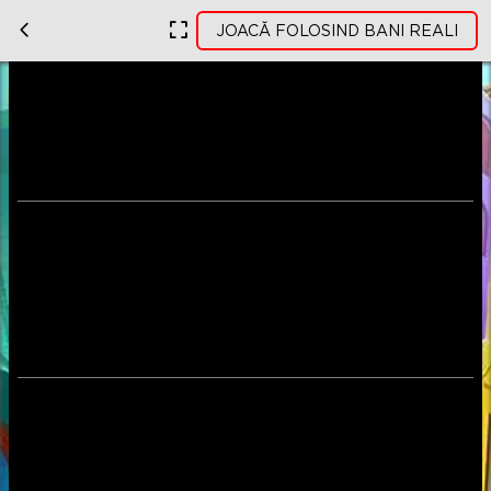
JOACĂ FOLOSIND BANI REALI