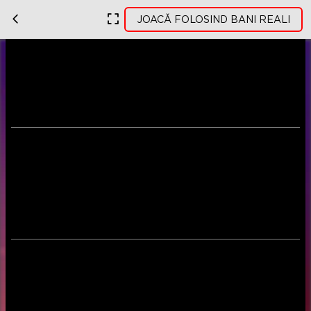
JOACĂ FOLOSIND BANI REALI