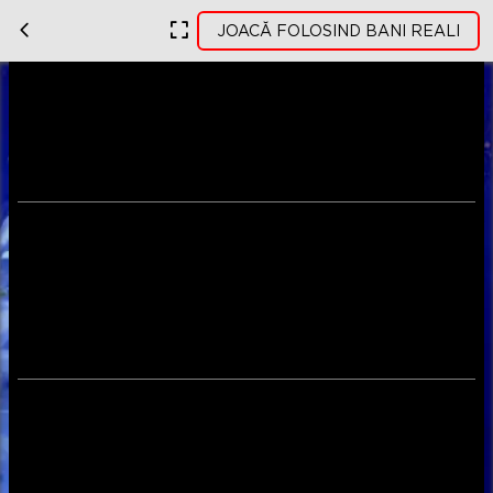
JOACĂ FOLOSIND BANI REALI