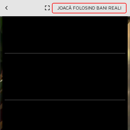
JOACĂ FOLOSIND BANI REALI