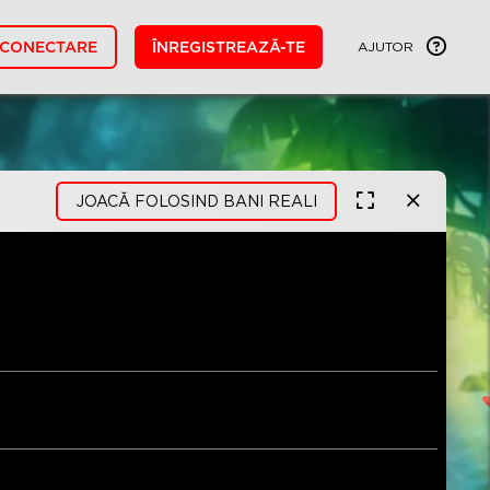
CONECTARE
ÎNREGISTREAZĂ-TE
AJUTOR
JOACĂ FOLOSIND BANI REALI