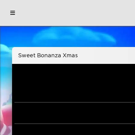
Sweet Bonanza Xmas