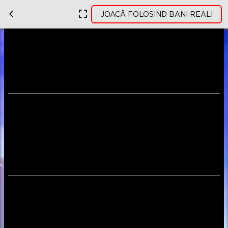
JOACĂ FOLOSIND BANI REALI