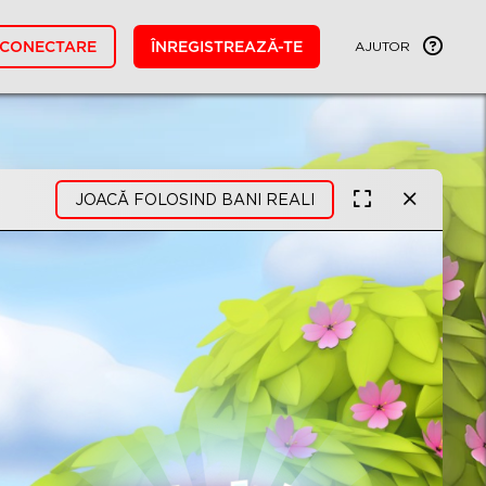
CONECTARE
ÎNREGISTREAZĂ-TE
AJUTOR
JOACĂ FOLOSIND BANI REALI