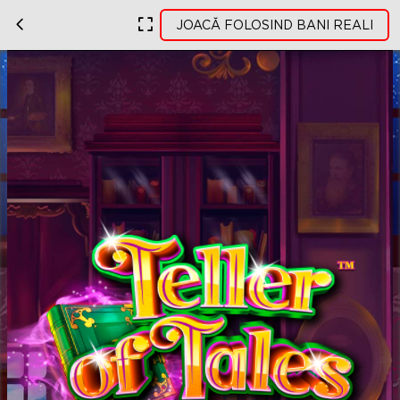
JOACĂ FOLOSIND BANI REALI