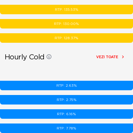
RTP: 135.53%
RTP: 130.00%
RTP: 128.37%
Hourly Cold
VEZI TOATE
RTP: 2.63%
RTP: 2.75%
RTP: 6.16%
RTP: 7.78%