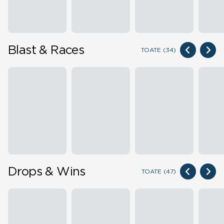
Blast & Races
TOATE
(34)
Drops & Wins
TOATE
(47)