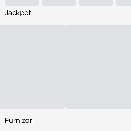
Jackpot
Furnizori