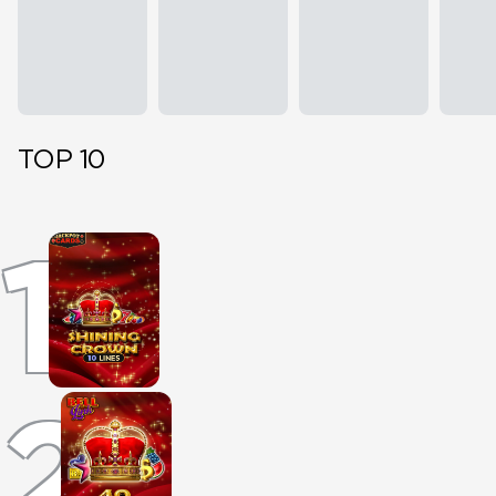
TOP 10
1
2