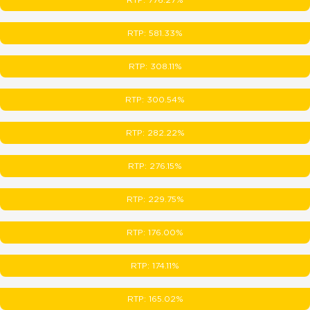
RTP: 581.33%
RTP: 308.11%
RTP: 300.54%
RTP: 282.22%
RTP: 276.15%
RTP: 229.75%
RTP: 176.00%
RTP: 174.11%
RTP: 165.02%