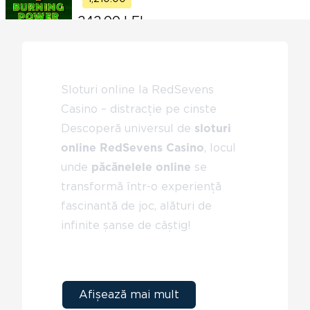
Big Bass Floats My Boat
242,00 LEI
acum 7 ore
*****ita
4.636,80 LEI
Aztec Rush
Sloturi online la RedSevens
Multiplicator
acum 14 ore
Casino – distracție pe cinste
*****n27
1,162.50
Gates of Olympus Super Scatter
Descoperă universul de
sloturi
232,50 LEI
online RedSevens Casino
, locul
acum o oră
unde
păcănelele online
se
*****l21
4.530,60 LEI
20 Dazzling Hot Clover Chance
transformă într-o experiență
fascinantă de joc, alături de
Multiplicator
acum 21 ore
*****riu
1,000.00
infinite șanse de câștig!
Wild West Gold
400,00 LEI
acum 15 ore
*****tor
Afișează mai mult
4.015,20 LEI
5 Dazzling Hot