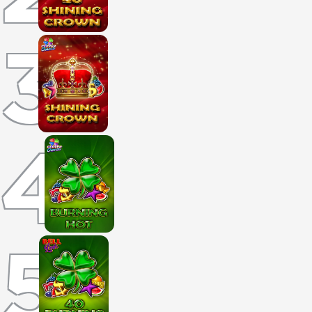
3
4
5