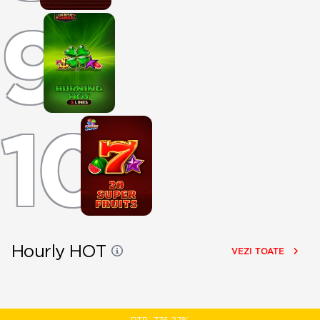
9
10
Hourly HOT
VEZI TOATE
RTP: 776.27%