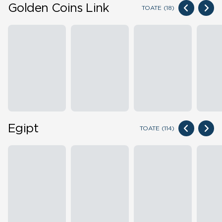
Golden Coins Link
TOATE
(18)
Egipt
TOATE
(114)