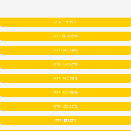
RTP: 171.89%
RTP: 160.52%
RTP: 145.99%
RTP: 144.90%
RTP: 143.86%
RTP: 139.86%
RTP: 139.60%
RTP: 137.13%