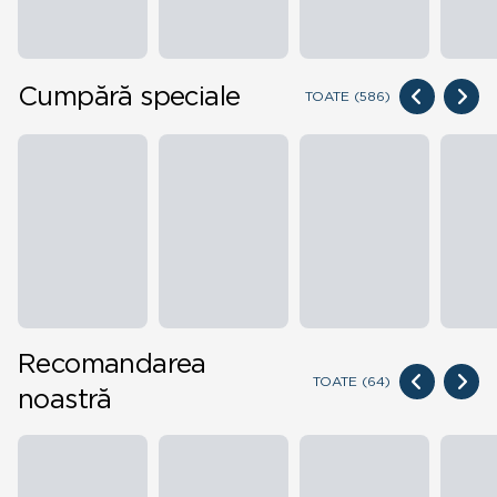
Cumpără speciale
TOATE
(586)
Recomandarea
TOATE
(64)
noastră