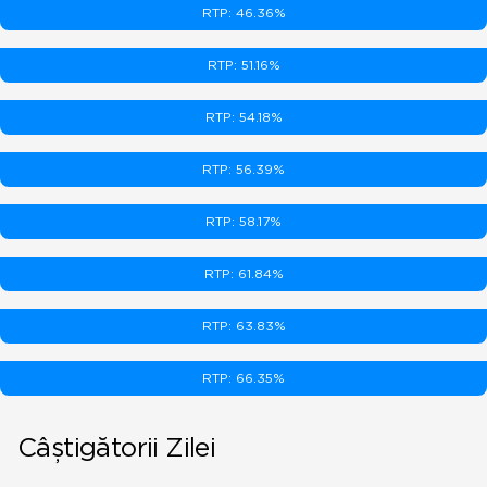
RTP: 46.36%
RTP: 51.16%
RTP: 54.18%
RTP: 56.39%
RTP: 58.17%
RTP: 61.84%
RTP: 63.83%
RTP: 66.35%
Câștigătorii Zilei