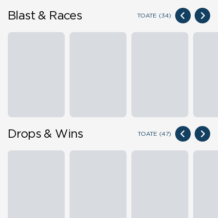
Blast & Races
TOATE
(34)
Drops & Wins
TOATE
(47)