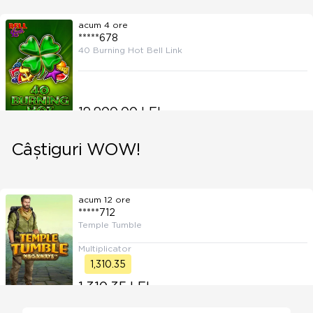
acum 4 ore
*****678
40 Burning Hot Bell Link
19.900,00 LEI
acum 3 ore
Câștiguri WOW!
*****123
40 Extra Crown Golden Coins Link
acum 12 ore
*****712
7.700,00 LEI
Temple Tumble
Multiplicator
acum 6 ore
*****007
1,310.35
100 Super Hot 6 reels
1.310,35 LEI
acum 15 ore