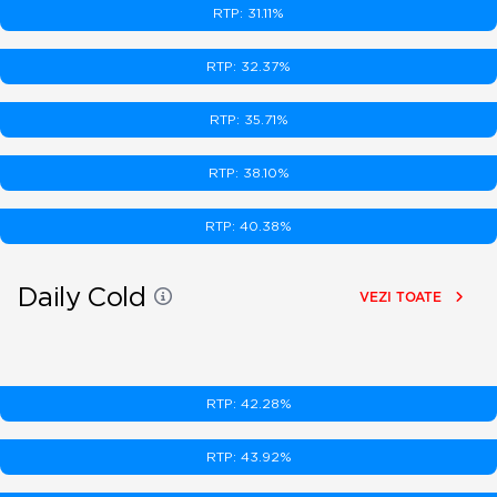
RTP: 31.11%
RTP: 32.37%
RTP: 35.71%
RTP: 38.10%
RTP: 40.38%
Daily Cold
VEZI TOATE
RTP: 42.28%
RTP: 43.92%