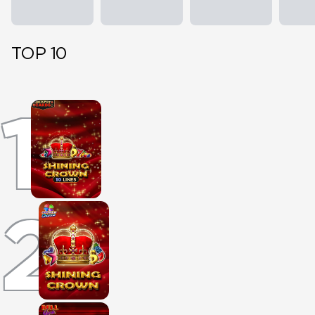
TOP 10
1
2