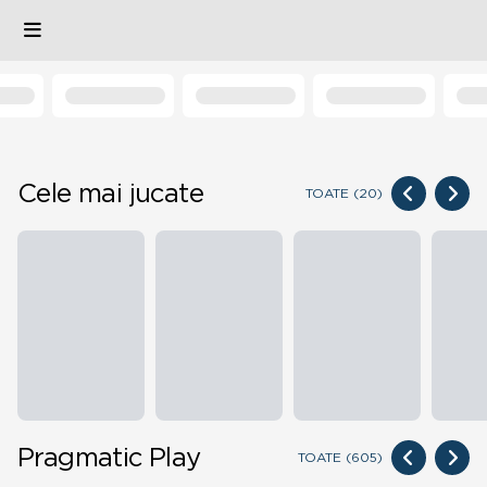
Cele mai jucate
TOATE
(20)
Pragmatic Play
TOATE
(605)