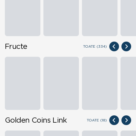
Fructe
TOATE
(334)
Golden Coins Link
TOATE
(18)