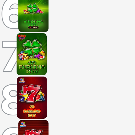
6
7
8