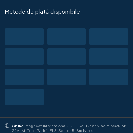
Bonus
Multiplicator
Metode de plată disponibile
610.00
488,00 LEI
Ca la aparate
sloturi clasice
gameplay
jocuri
de tip aparat RedSevens
Online:
Megabet International SRL - Bd. Tudor Vladimirescu Nr.
29A, Afi Tech Park 1, Et.5, Sector 5, Bucharest |