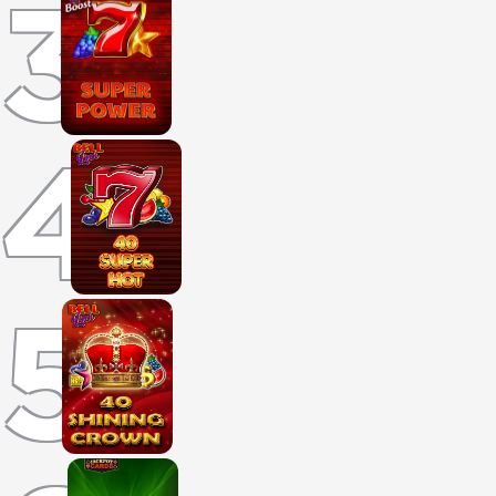
3
4
5