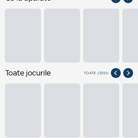
Toate jocurile
TOATE
(3551)