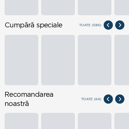
Cumpără speciale
TOATE
(586)
Recomandarea
TOATE
(64)
noastră