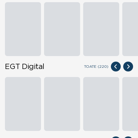
EGT Digital
TOATE
(220)