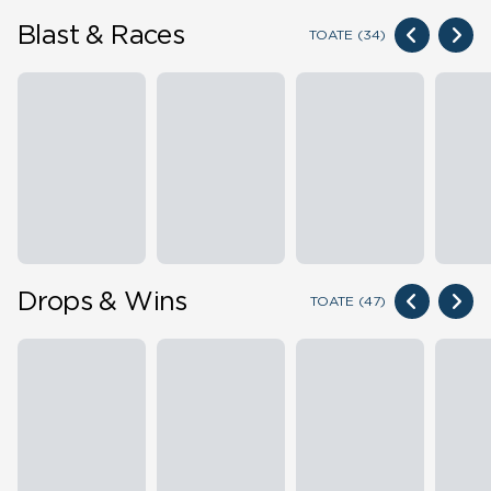
Blast & Races
TOATE
(34)
Drops & Wins
TOATE
(47)