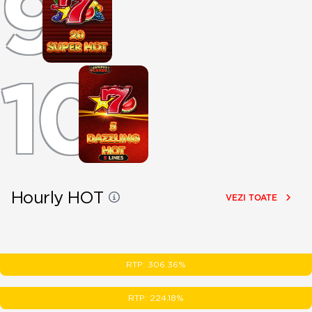
9
10
Hourly HOT
VEZI TOATE
RTP: 306.36%
RTP: 224.18%