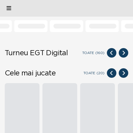
Turneu EGT Digital
TOATE
(160)
Cele mai jucate
TOATE
(20)