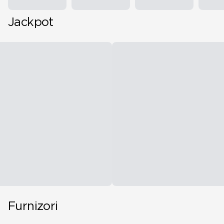
Jackpot
Furnizori