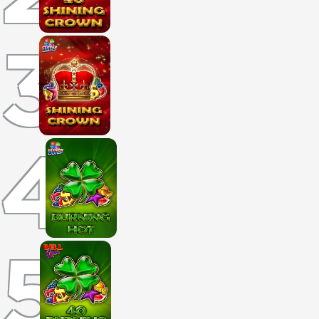
3
4
5