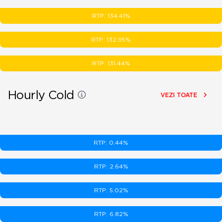
RTP: 134.41%
RTP: 132.95%
RTP: 131.44%
Hourly Cold
VEZI TOATE
RTP: 0.44%
RTP: 2.64%
RTP: 5.02%
RTP: 6.82%