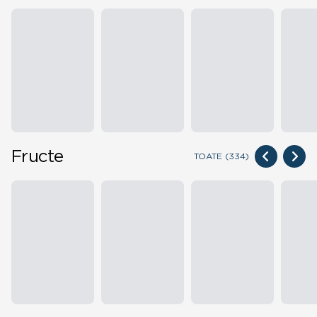
Fructe
TOATE
(334)