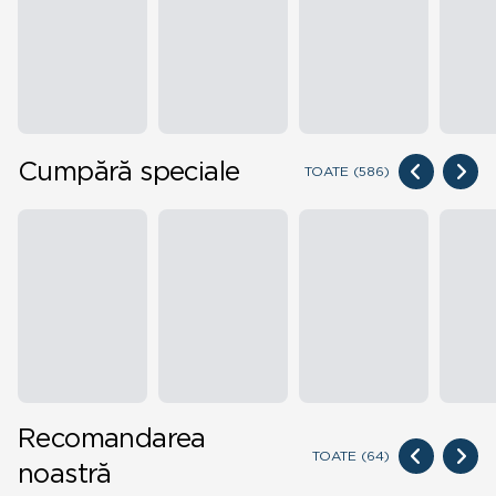
Cumpără speciale
TOATE
(586)
Recomandarea
TOATE
(64)
noastră