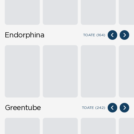
Endorphina
TOATE
(164)
Greentube
TOATE
(242)