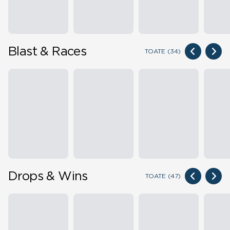
Blast & Races
TOATE
(34)
Drops & Wins
TOATE
(47)