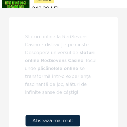
Big Bass Floats My Boat
242,00 LEI
acum 9 ore
*****ita
5.411,00 LEI
Aztec Rush
Sloturi online la RedSevens
Multiplicator
acum 55 minute
Casino – distracție pe cinste
*****tra
1,162.50
Shining Crown Clover Chance
Descoperă universul de
sloturi
232,50 LEI
online RedSevens Casino
, locul
acum 17 ore
unde
păcănelele online
se
*****tor
5.060,00 LEI
5 Dazzling Hot
transformă într-o experiență
fascinantă de joc, alături de
Multiplicator
acum 16 ore
*****o84
1,000.00
infinite șanse de câștig!
10 Crystal Wish
2.000,00 LEI
acum 3 ore
*****l21
Afișează mai mult
4.950,00 LEI
20 Dazzling Hot Clover Chance