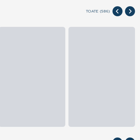
TOATE
(586)