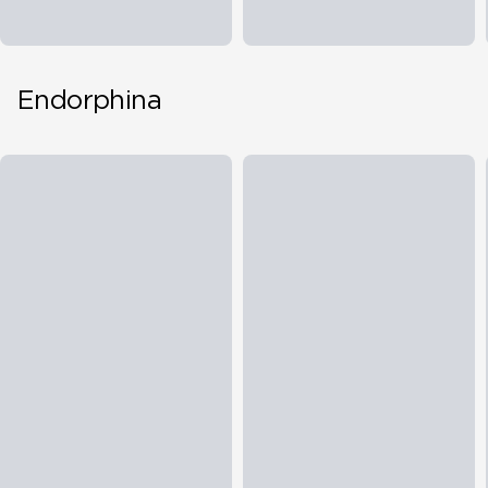
Endorphina