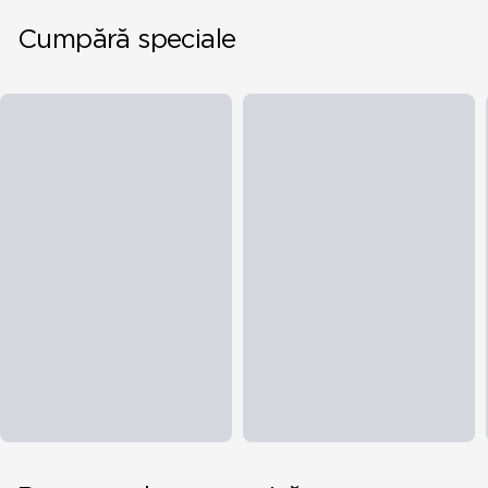
Cumpără speciale